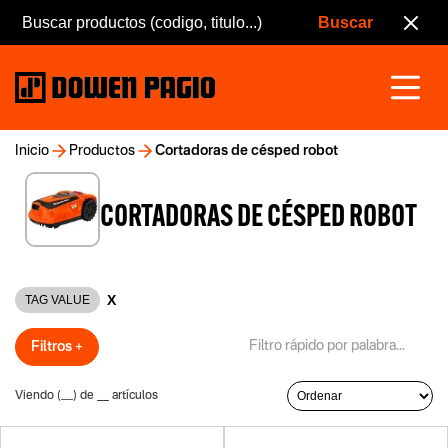
Inicio
Productos
Cortadoras de césped robot
CORTADORAS DE CÉSPED ROBOT
X
TAG VALUE
Filtros +
Viendo (
__
) de
__
artículos