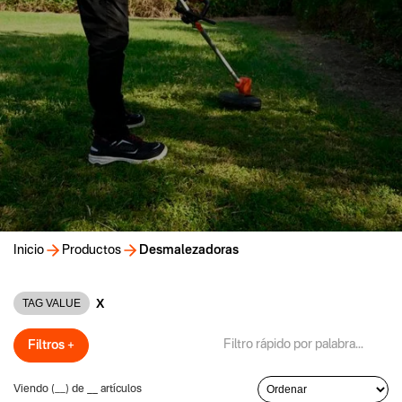
Inicio
Productos
Desmalezadoras
X
TAG VALUE
Filtros +
Viendo (
__
) de
__
artículos