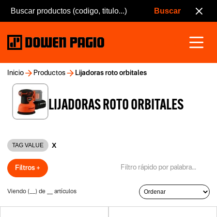
Inicio
Productos
Lijadoras roto orbitales
LIJADORAS ROTO ORBITALES
X
TAG VALUE
Filtros +
Viendo (
__
) de
__
artículos