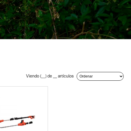
Viendo (
__
) de
__
artículos