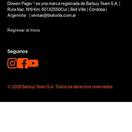
Dowen Pagio ® es una marca registrada de Barbuy Team S.A. |
Ruta Nac. Nº9 Km. 501X2550Cur | Bell Ville | Córdoba |
Argentina | ventas@btatools.com.ar
Regresar al Inicio
Seguinos
© 2026 Barbuy Team S.A. Todos los derechos reservados
Más de Ba