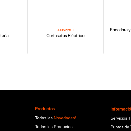
Podadora y 
9995228.1
tería
Cortasetos Eléctrico
Productos
Informaci
Todas las
Novedades!
Servicios 
Todas los Productos
Puntos de 