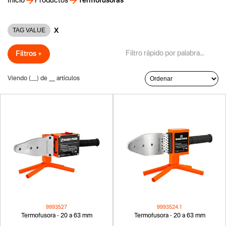
Inicio
Productos
Termofusoras
X
TAG VALUE
Filtros +
Viendo (
__
) de
__
artículos
9993527
9993524.1
Termofusora - 20 a 63 mm
Termofusora - 20 a 63 mm