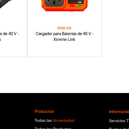
9998168
s de 40 V -
Cargador para Baterías de 40 V -
k
Xtreme Link
Productos
Informaci
Todas las
Novedades!
Servicios 
Todas los Productos