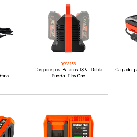
9998156
Cargador para Baterías 18 V - Doble
Cargador pa
tería
Puerto - Flex One