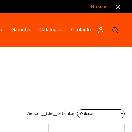
a
Garantía
Catálogos
Contacto
Viendo (
__
) de
__
artículos