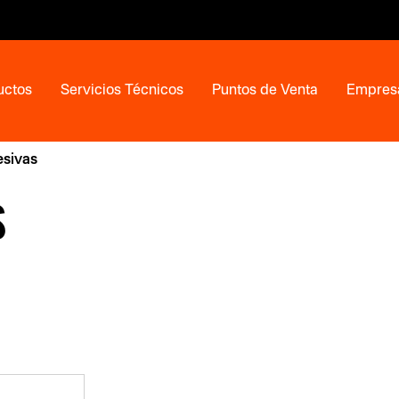
uctos
Servicios Técnicos
Puntos de Venta
Empres
esivas
S