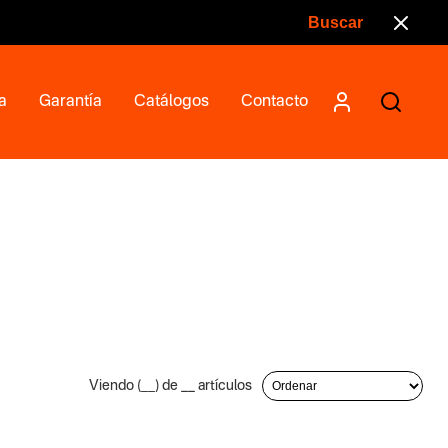
a
Garantía
Catálogos
Contacto
Viendo (
__
) de
__
artículos