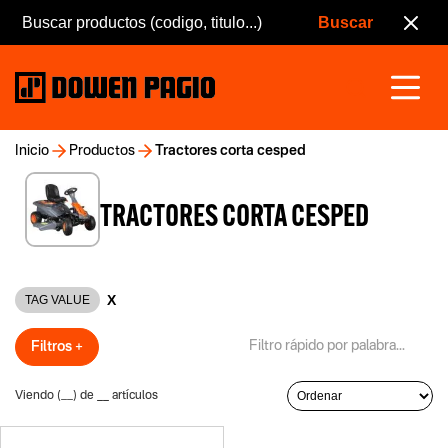
Inicio
Productos
Tractores corta cesped
TRACTORES CORTA CESPED
X
TAG VALUE
Filtros +
Viendo (
__
) de
__
artículos