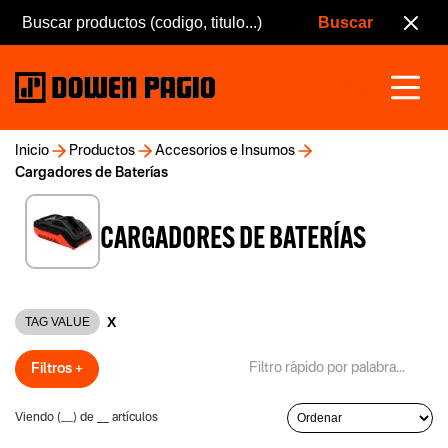
Inicio
Productos
Accesorios e Insumos
Cargadores de Baterías
CARGADORES DE BATERÍAS
X
TAG VALUE
Filtros +
Viendo (
__
) de
__
artículos