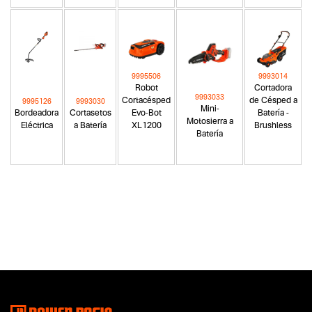
9995506
9993014
Robot
Cortadora
9993033
Cortacésped
de Césped a
9995126
9993030
Mini-
Bordeadora
Cortasetos
Evo-Bot
Batería -
Motosierra a
Eléctrica
a Batería
XL1200
Brushless
Batería
Categoria principal
Herramientas a batería
Tipo
Corta cesped robot
Subtipo
Cortadoras de césped robot
Segmentos - pendiente