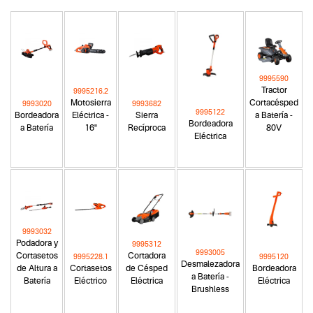
9995590
Tractor
9995216.2
Motosierra
Cortacésped
9993020
9993682
9995122
Bordeadora
Eléctrica -
Sierra
a Batería -
Bordeadora
a Batería
16"
Recíproca
80V
Eléctrica
9993032
Podadora y
9995312
9993005
Cortasetos
Cortadora
9995228.1
9995120
Desmalezadora
de Altura a
Cortasetos
de Césped
Bordeadora
a Batería -
Batería
Eléctrico
Eléctrica
Eléctrica
Brushless