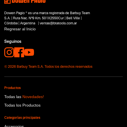
Jardinería y poda
Capacidad
Dowen Pagio ® es una marca registrada de Barbuy Team
20V
S.A. | Ruta Nac. Nº9 Km. 501X2550Cur | Bell Ville |
Funcion o uso
Córdoba | Argentina | ventas@btatools.com.ar
No items found.
Regresar al Inicio
Tecnologia
Seguinos
Evo-Bot
© 2026 Barbuy Team S.A. Todos los derechos reservados
Productos
Todas las
Novedades!
Todas los Productos
Categorías principales
Accesorios