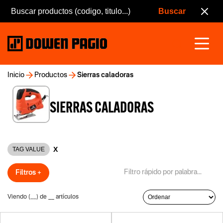
Inicio
Productos
Sierras caladoras
SIERRAS CALADORAS
X
TAG VALUE
Filtros +
Viendo (
__
) de
__
artículos