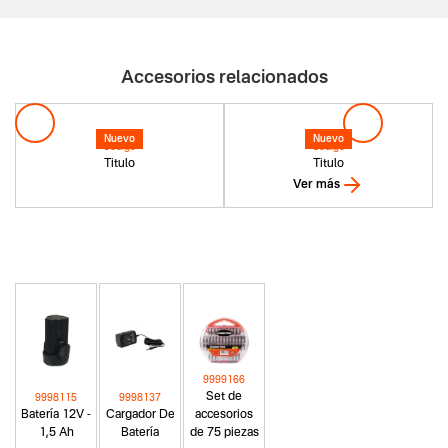
Accesorios relacionados
Nuevo
Nuevo
Codigo
Codigo
Titulo
Titulo
Ver más
9999166
Set de
9998115
9998137
Batería 12V -
Cargador De
accesorios
1,5 Ah
Batería
de 75 piezas