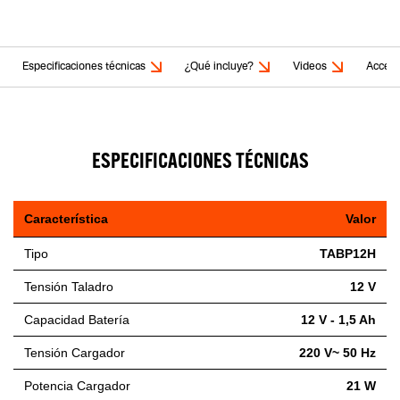
Especificaciones técnicas
¿Qué incluye?
Videos
Acceso
ESPECIFICACIONES TÉCNICAS
Característica
Valor
Tipo
TABP12H
Tensión Taladro
12 V
Capacidad Batería
12 V - 1,5 Ah
Tensión Cargador
220 V~ 50 Hz
Potencia Cargador
21 W