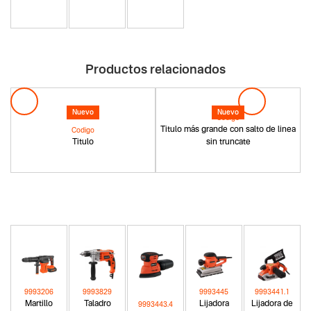
Productos relacionados
Nuevo
Nuevo
Codigo
Titulo más grande con salto de linea
Codigo
Titulo
sin truncate
9993206
9993829
9993445
9993441.1
Martillo
Taladro
Lijadora
Lijadora de
9993443.4