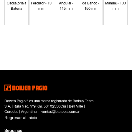
Oscilatoria a
Percutor - 13
Angular -
de Banco -
Manual - 100
Batería
mm
115 mm
150 mm
mm
Categoria principal
Herramientas a batería
Tipo
Taladros
Subtipo
Taladros percutores
Taladros atornilladores
Segmentos - pendiente
Carpintería
Dowen Pagio ® es una marca registrada de Barbuy Team
Construcción
S.A. | Ruta Nac. Nº9 Km. 501X2550Cur | Bell Ville |
Capacidad
Córdoba | Argentina | ventas@btatools.com.ar
12V
Regresar al Inicio
10 mm
Funcion o uso
Seguinos