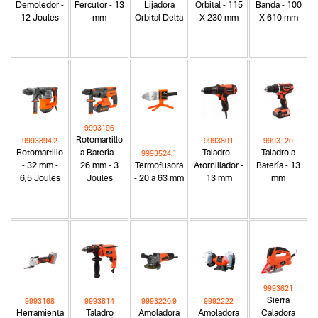
Demoledor -
Percutor - 13
Lijadora
Orbital - 115
Banda - 100
12 Joules
mm
Orbital Delta
X 230 mm
X 610 mm
9993196
Rotomartillo
9993894.2
9993801
9993120
Rotomartillo
a Batería -
Taladro -
Taladro a
9993524.1
- 32 mm -
26 mm - 3
Termofusora
Atornillador -
Batería - 13
6,5 Joules
Joules
- 20 a 63 mm
13 mm
mm
9993621
Sierra
9993168
9993814
9993220.9
9992222
Herramienta
Taladro
Amoladora
Amoladora
Caladora