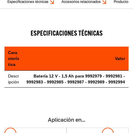
Especificaciones técnicas
Accesorios relacionados
Productos r
ESPECIFICACIONES TÉCNICAS
Cara
cterís
Valor
tica
Descr
Batería 12 V - 1,5 Ah para 9992979 - 9992981 -
ipción
9992983 - 9992985 - 9992987 - 9992989 - 9992994
Aplicación en...