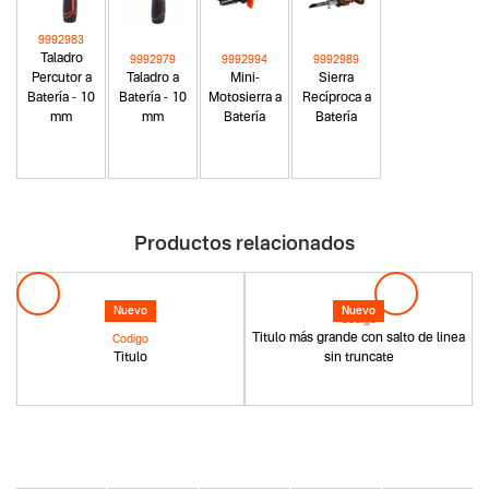
9992983
Taladro
9992979
9992994
9992989
Percutor a
Taladro a
Mini-
Sierra
Batería - 10
Batería - 10
Motosierra a
Recíproca a
mm
mm
Batería
Batería
Productos relacionados
Nuevo
Nuevo
Codigo
Titulo más grande con salto de linea
Codigo
Titulo
sin truncate