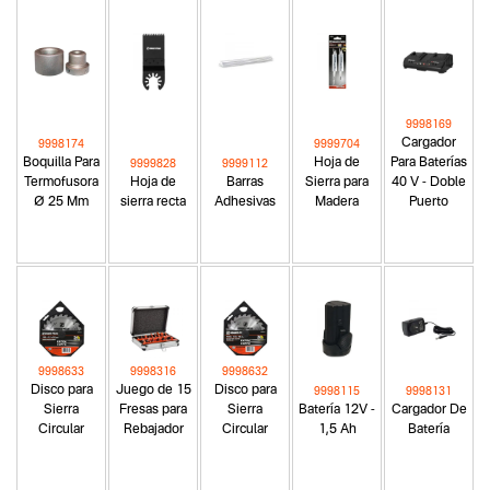
9998169
Cargador
9998174
9999704
Boquilla Para
Hoja de
Para Baterías
9999828
9999112
Termofusora
Hoja de
Barras
Sierra para
40 V - Doble
Ø 25 Mm
sierra recta
Adhesivas
Madera
Puerto
9998633
9998316
9998632
Disco para
Juego de 15
Disco para
9998115
9998131
Sierra
Fresas para
Sierra
Batería 12V -
Cargador De
Circular
Rebajador
Circular
1,5 Ah
Batería