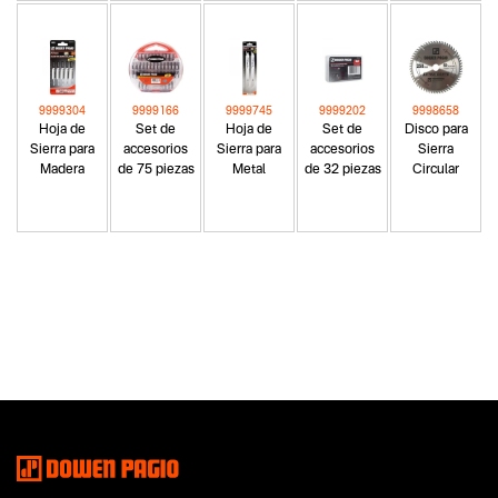
9999304
9999166
9999745
9999202
9998658
Hoja de
Set de
Hoja de
Set de
Disco para
Sierra para
accesorios
Sierra para
accesorios
Sierra
Madera
de 75 piezas
Metal
de 32 piezas
Circular
Categoria principal
Accesorios
Tipo
Accesorios e Insumos
Subtipo
Baterias
Segmentos - pendiente
No items found.