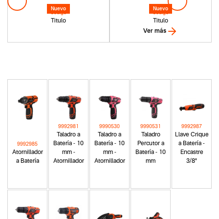
Nuevo
Nuevo
Codigo
Codigo
Titulo
Titulo
Ver más
9992981
9990530
9990531
9992987
Taladro a
Taladro a
Taladro
Llave Crique
Batería - 10
Batería - 10
Percutor a
a Batería -
9992985
Atornillador
mm -
mm -
Batería - 10
Encastre
a Batería
Atornillador
Atornillador
mm
3/8"