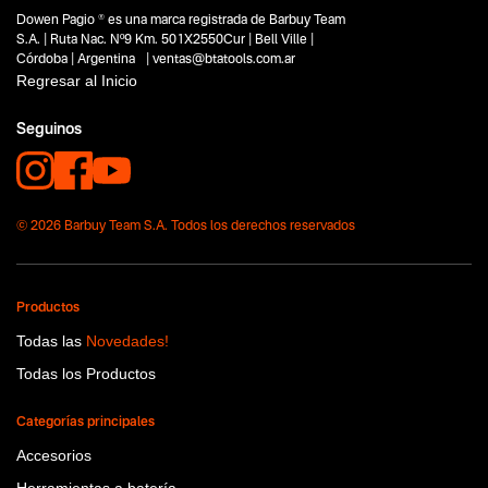
Dowen Pagio ® es una marca registrada de Barbuy Team
Capacidad
S.A. | Ruta Nac. Nº9 Km. 501X2550Cur | Bell Ville |
12V
Córdoba | Argentina | ventas@btatools.com.ar
Funcion o uso
Regresar al Inicio
No items found.
Seguinos
Tecnologia
No items found.
© 2026 Barbuy Team S.A. Todos los derechos reservados
Productos
Todas las
Novedades!
Todas los Productos
Categorías principales
Accesorios
Herramientas a batería