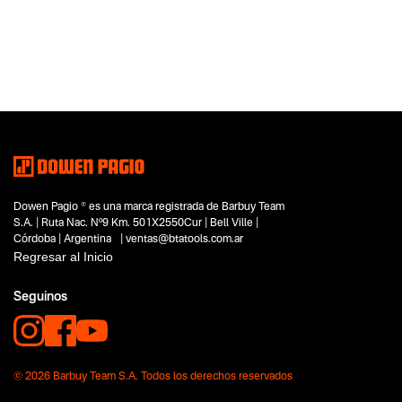
Categoria principal
Herramientas eléctricas
Tipo
Pistolas encoladoras
Subtipo
No items found.
Segmentos - pendiente
Carpintería
Dowen Pagio ® es una marca registrada de Barbuy Team
Hobbistas
S.A. | Ruta Nac. Nº9 Km. 501X2550Cur | Bell Ville |
Capacidad
Córdoba | Argentina | ventas@btatools.com.ar
No items found.
Regresar al Inicio
Funcion o uso
Seguinos
No items found.
Tecnologia
Pink Power
© 2026 Barbuy Team S.A. Todos los derechos reservados