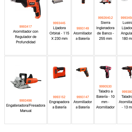
9992640.2
999345
Sierra
Lustr
9993445
9993417
Lijadora
Ingletadora
Lijado
9993149
Atornillador con
Orbital - 115
Atornillador
de Banco -
Angula
Regulador de
X 230 mm
a Batería
255 mm
180 
Profundidad
9990530
Taladro a
99938
Batería - 10
Taladro
9993152
9993147
9993496
Engrapadora
Atornillador
mm -
Atornill
Engalletadora/Fresadora
a Batería
a Batería
Atornillador
- 13 
Manual