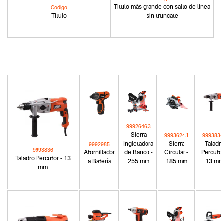
Titulo más grande con salto de linea
Codigo
Titulo
sin truncate
9992646.3
Sierra
9993624.1
999383
Ingletadora
Sierra
Talad
9992985
9993836
Atornillador
de Banco -
Circular -
Percuto
Taladro Percutor - 13
a Batería
255 mm
185 mm
13 m
mm