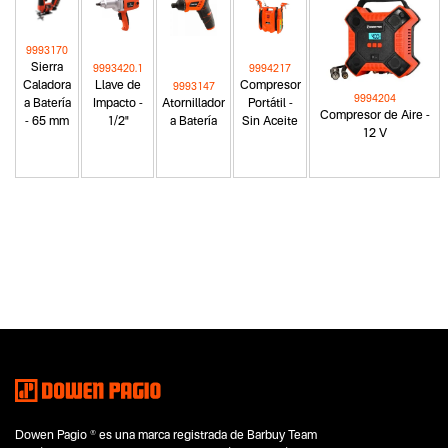
9993170
Sierra
9993420.1
9994217
Caladora
Llave de
Compresor
9993147
9994204
a Batería
Impacto -
Atornillador
Portátil -
Compresor de Aire -
- 65 mm
1/2"
a Batería
Sin Aceite
12 V
Categoria principal
Herramientas eléctricas
Tipo
Lustralijadoras
Subtipo
No items found.
Segmentos - pendiente
Carpintería
Dowen Pagio ® es una marca registrada de Barbuy Team
Automotor