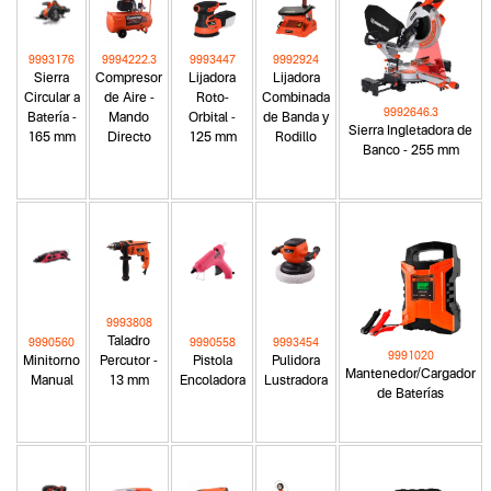
9993176
9994222.3
9993447
9992924
Sierra
Compresor
Lijadora
Lijadora
Circular a
de Aire -
Roto-
Combinada
9992646.3
Batería -
Mando
Orbital -
de Banda y
Sierra Ingletadora de
165 mm
Directo
125 mm
Rodillo
Banco - 255 mm
9993808
Taladro
9990560
9990558
9993454
9991020
Minitorno
Percutor -
Pistola
Pulidora
Mantenedor/Cargador
Manual
13 mm
Encoladora
Lustradora
de Baterías