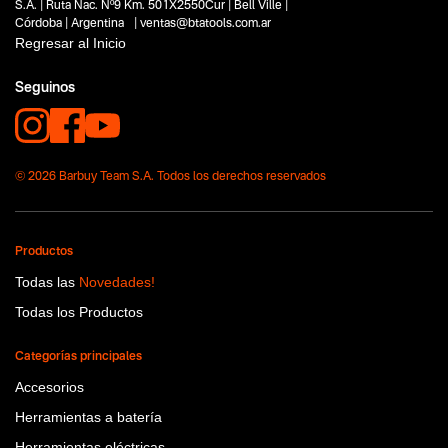
S.A. | Ruta Nac. Nº9 Km. 501X2550Cur | Bell Ville |
Talleres
Córdoba | Argentina | ventas@btatools.com.ar
Capacidad
Regresar al Inicio
180 mm
Funcion o uso
Seguinos
No items found.
Tecnologia
No items found.
© 2026 Barbuy Team S.A. Todos los derechos reservados
Productos
Todas las
Novedades!
Todas los Productos
Categorías principales
Accesorios
Herramientas a batería
Herramientas eléctricas