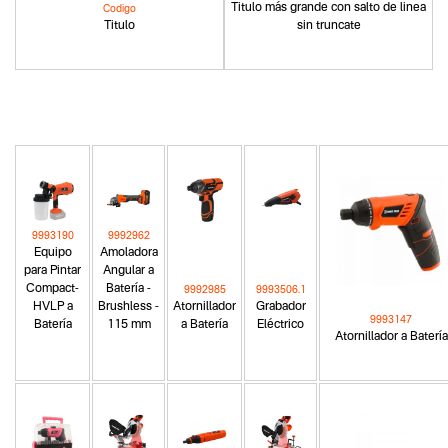
Titulo más grande con salto de linea
Codigo
Titulo
sin truncate
9993190
9992962
Equipo
Amoladora
para Pintar
Angular a
Compact-
Batería -
9992985
9993506.1
HVLP a
Brushless -
Atornillador
Grabador
9993147
Batería
115 mm
a Batería
Eléctrico
Atornillador a Batería