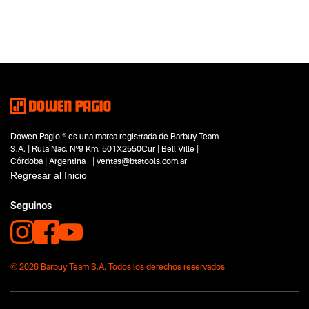
Categoria principal
Herramientas eléctricas
Tipo
Lijadoras
Subtipo
Lijadoras roto orbitales
Segmentos - pendiente
Carpintería
Hobbistas
Dowen Pagio ® es una marca registrada de Barbuy Team
Capacidad
S.A. | Ruta Nac. Nº9 Km. 501X2550Cur | Bell Ville |
No items found.
Córdoba | Argentina | ventas@btatools.com.ar
Regresar al Inicio
Funcion o uso
No items found.
Seguinos
Tecnologia
Pink Power
© 2026 Barbuy Team S.A. Todos los derechos reservados