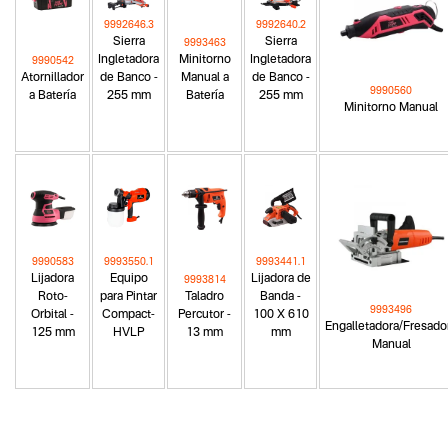
9992646.3
9992640.2
Sierra
Sierra
9993463
Ingletadora
Minitorno
Ingletadora
9990542
Atornillador
de Banco -
Manual a
de Banco -
9990560
a Batería
255 mm
Batería
255 mm
Minitorno Manual
9990583
9993550.1
9993441.1
Lijadora
Equipo
Lijadora de
9993814
Roto-
para Pintar
Taladro
Banda -
9993496
Orbital -
Compact-
Percutor -
100 X 610
Engalletadora/Fresado
125 mm
HVLP
13 mm
mm
Manual