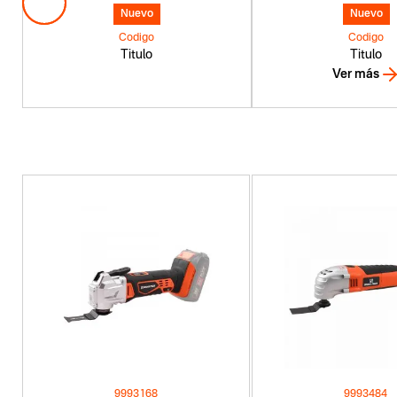
Nuevo
Nuevo
Codigo
Codigo
Titulo
Titulo
Ver más
9993168
9993484