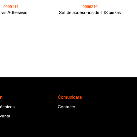
9999114
9999210
rras Adhesivas
Set de accesorios de 118 piezas
ón
Comunicate
Técnicos
Contacto
Venta