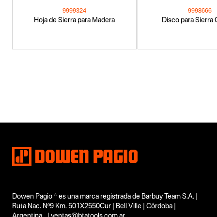
9999324
9998666
Hoja de Sierra para Madera
Disco para Sierra 
Categoria principal
Accesorios
Tipo
Accesorios e Insumos
Subtipo
Hoja de Sierra Semicircular
Segmentos - pendiente
No items found.
Capacidad
No items found.
Dowen Pagio ® es una marca registrada de Barbuy Team S.A. |
Funcion o uso
Ruta Nac. Nº9 Km. 501X2550Cur | Bell Ville | Córdoba |
Argentina | ventas@btatools.com.ar