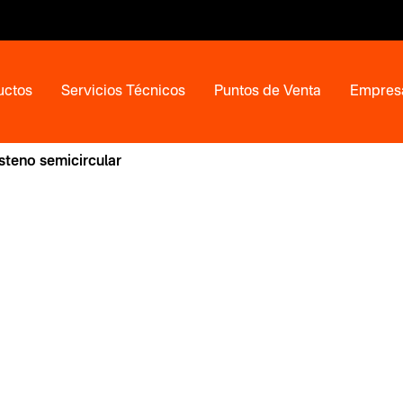
uctos
Servicios Técnicos
Puntos de Venta
Empres
steno semicircular