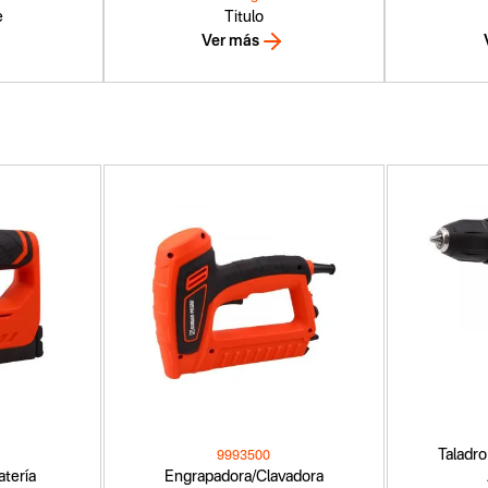
e
Titulo
Ver más
Taladro
9993500
atería
Engrapadora/Clavadora