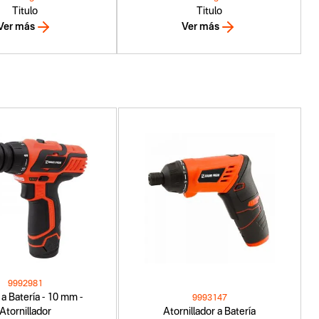
Titulo
Titulo
Ver más
Ver más
9992981
 a Batería - 10 mm -
9993147
Atornillador
Atornillador a Batería