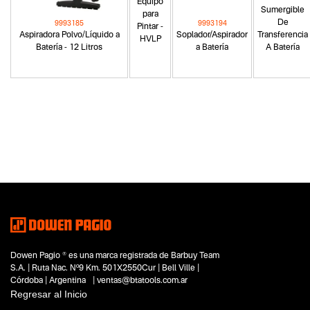
Equipo
Sumergible
para
De
9993185
9993194
Pintar -
Aspiradora Polvo/Líquido a
Soplador/Aspirador
Transferencia
HVLP
Batería - 12 Litros
a Batería
A Batería
Categoria principal
Herramientas manuales
Tipo
Barredoras
Subtipo
Barredoras manuales de empuje
Segmentos - pendiente
Limpieza
Hogar y aire libre
Dowen Pagio ® es una marca registrada de Barbuy Team
Capacidad
S.A. | Ruta Nac. Nº9 Km. 501X2550Cur | Bell Ville |
No items found.
Córdoba | Argentina | ventas@btatools.com.ar
Regresar al Inicio
Funcion o uso