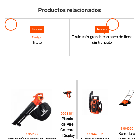
Productos relacionados
Nuevo
Nuevo
Codigo
Titulo más grande con salto de linea
Codigo
Titulo
sin truncate
9993461
Pistola
de Aire
9994680
Caliente
Barredora
9995266
9994411.2
- Display