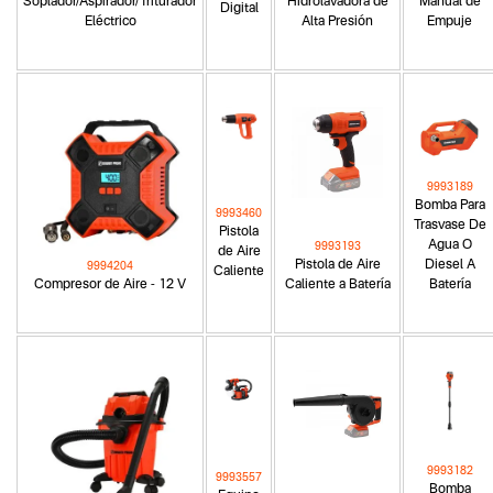
Soplador/Aspirador/Triturador
Hidrolavadora de
Manual de
Digital
Eléctrico
Alta Presión
Empuje
9993189
Bomba Para
9993460
Trasvase De
Pistola
Agua O
9993193
de Aire
Pistola de Aire
Diesel A
9994204
Caliente
Compresor de Aire - 12 V
Caliente a Batería
Batería
9993182
9993557
Bomba