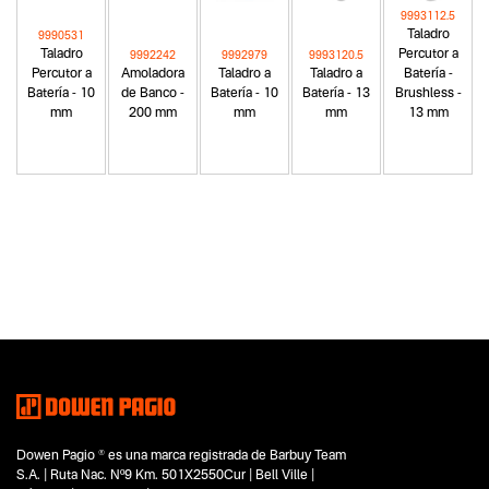
9993112.5
Taladro
9990531
Taladro
Percutor a
9992242
9992979
9993120.5
Percutor a
Amoladora
Taladro a
Taladro a
Batería -
Batería - 10
de Banco -
Batería - 10
Batería - 13
Brushless -
mm
200 mm
mm
mm
13 mm
Categoria principal
Herramientas eléctricas
Tipo
Amoladoras
Subtipo
Amoladoras angulares
Segmentos - pendiente
Construcción
Capacidad
Dowen Pagio ® es una marca registrada de Barbuy Team
115 mm
S.A. | Ruta Nac. Nº9 Km. 501X2550Cur | Bell Ville |
Funcion o uso