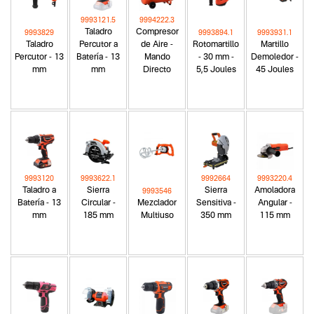
9993121.5
9994222.3
Taladro
Compresor
9993829
9993894.1
9993931.1
Taladro
Percutor a
de Aire -
Rotomartillo
Martillo
Percutor - 13
Batería - 13
Mando
- 30 mm -
Demoledor -
mm
mm
Directo
5,5 Joules
45 Joules
9993120
9993622.1
9992664
9993220.4
Taladro a
Sierra
Sierra
Amoladora
9993546
Batería - 13
Circular -
Mezclador
Sensitiva -
Angular -
mm
185 mm
Multiuso
350 mm
115 mm